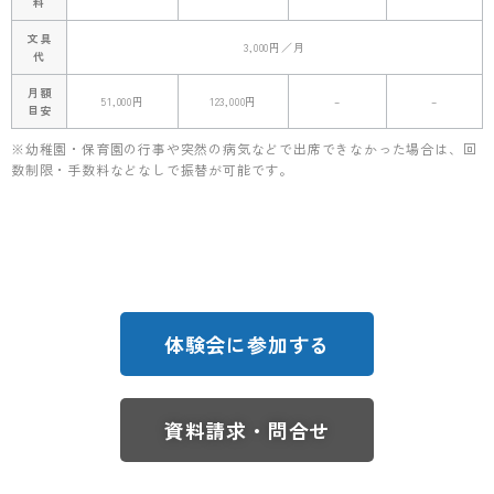
料
文具
3,000円／月
代
月額
51,000円
123,000円
–
–
目安
※幼稚園・保育園の行事や突然の病気などで出席できなかった場合は、回
数制限・手数料などなしで振替が可能です。
体験会に参加する
資料請求・問合せ