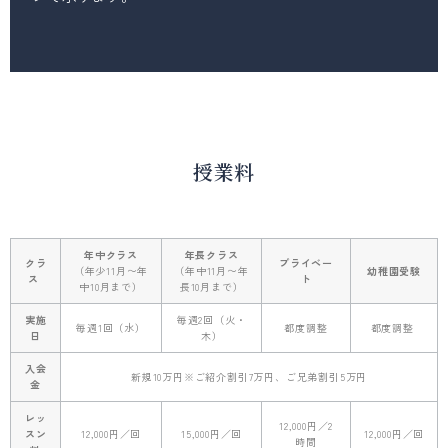
授業料
年中クラス
年長クラス
クラ
プライベー
（年少11月〜年
（年中11月〜年
幼稚園受験
ス
ト
中10月まで）
長10月まで）
実施
毎週2回（火・
毎週1回（水）
都度調整
都度調整
日
木）
入会
新規10万円※ご紹介割引7万円、ご兄弟割引5万円
金
レッ
12,000円／2
スン
12,000円／回
15,000円／回
12,000円／回
時間