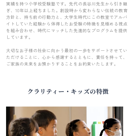
実績を持つ小学校受験塾です。先代の長谷川先生から引き継
ぎ、10年以上経ちました。創設時から変わらない伝統の教育
方針と、持ち前の行動力と、大学生時代にこの教室でアルバ
イトしていた経験から体得したお受験の特徴を見極める視点
を組み合わせ、時代にマッチした先進的なプログラムを提供
しています。
大切なお子様の社会に向かう最初の一歩をサポートさせてい
ただけることに、心から感謝するとともに、責任を持って、
ご家族の未来をお預かりすることをお約束いたします。
クラリティー・キッズの特徴